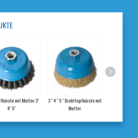
UKTE
fbürste mit Mutter 3''
3 '' 4 '' 5 '' Drahttopfbürste mit
4'' 5''
Mutter