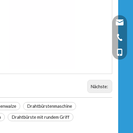
fixtec@f
+86-25-
+86-13
Nächste:
tenwalze
Drahtbürstenmaschine
n
Drahtbürste mit rundem Griff