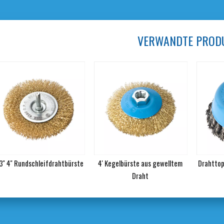
VERWANDTE PROD
 3'' 4'' Rundschleifdrahtbürste
4' Kegelbürste aus gewelltem
Drahttop
Draht