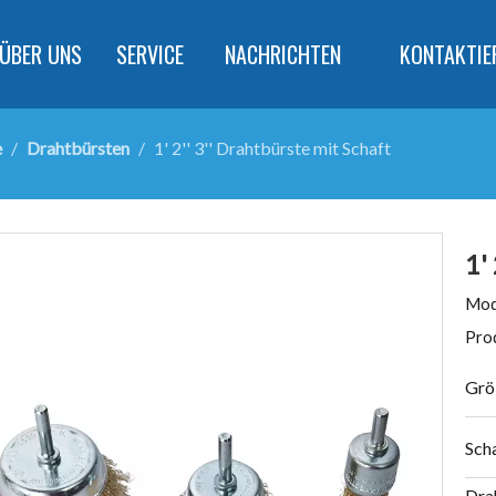
ÜBER UNS
SERVICE
NACHRICHTEN
KONTAKTIE
e
/
Drahtbürsten
/
1' 2'' 3'' Drahtbürste mit Schaft
1'
Mod
Pro
Grö
Sch
Dra