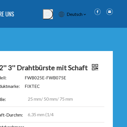
RE UNS
Deutsch
 2'' 3'' Drahtbürste mit Schaft
ell:
FWB025E-FWB075E
duktmarke:
FIXTEC
25 mm/ 50 mm/ 75 mm
ße:
6,35 mm (1/4
aft-Durchm:
htdurchmess