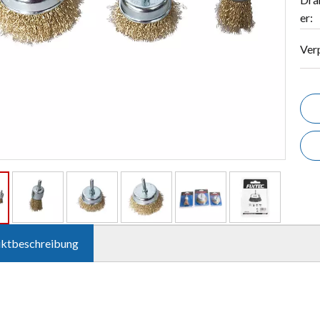
er:
Ver
ktbeschreibung