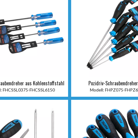
raubendreher aus Kohlenstoffstahl
Pozidriv-Schraubendrehe
:
FHCSSL0375-FHCSSL6150
Modell:
FHPZ075-FHPZ6