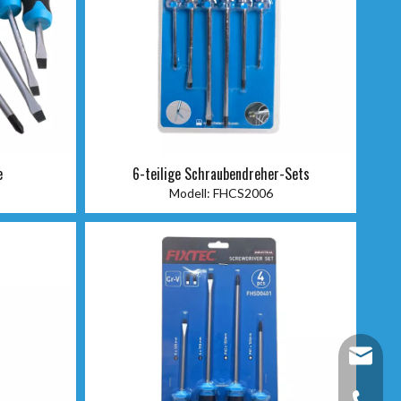
e
6-teilige Schraubendreher-Sets
Modell:
FHCS2006
fixtec@f
+86-25-