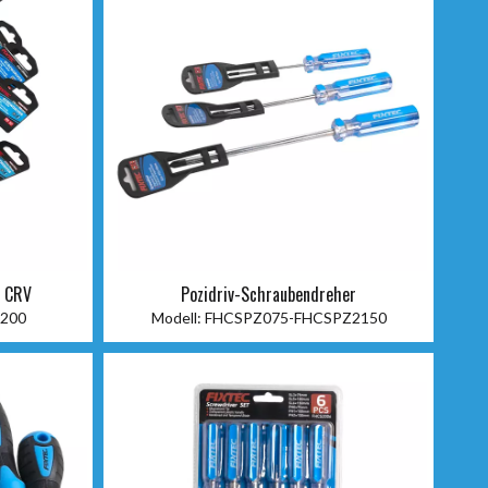
r CRV
Pozidriv-Schraubendreher
200
Modell:
FHCSPZ075-FHCSPZ2150