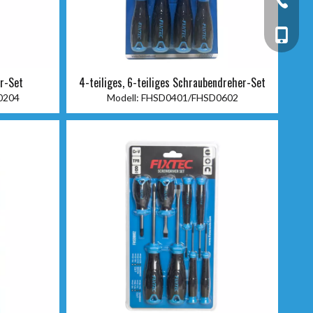
+86-13
r-Set
4-teiliges, 6-teiliges Schraubendreher-Set
0204
Modell:
FHSD0401/FHSD0602