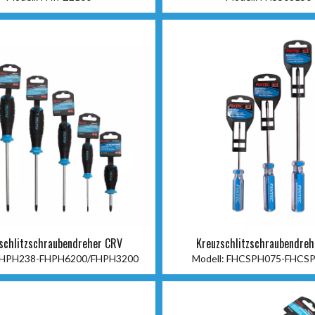
schlitzschraubendreher CRV
Kreuzschlitzschraubendreh
Kohlenstoffstahl
HPH238-FHPH6200/FHPH3200
Modell:
FHCSPH075-FHCS