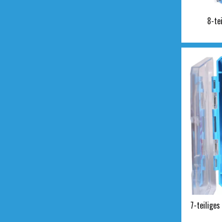
8-te
7-teilige