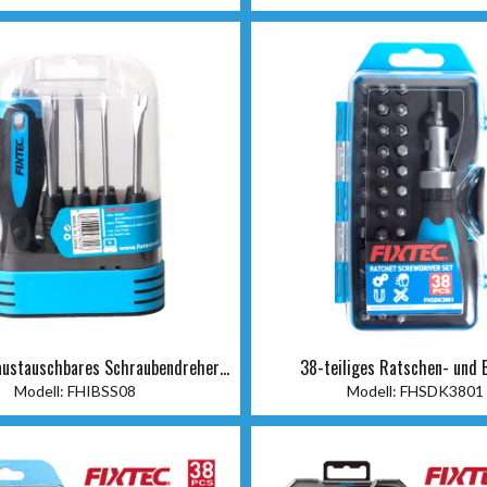
 austauschbares Schraubendreher-
38-teiliges Ratschen- und 
Set
Modell:
FHIBSS08
Modell:
FHSDK3801