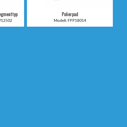
egmenttyp
Polierpad
12502
Modell:
FPP18014