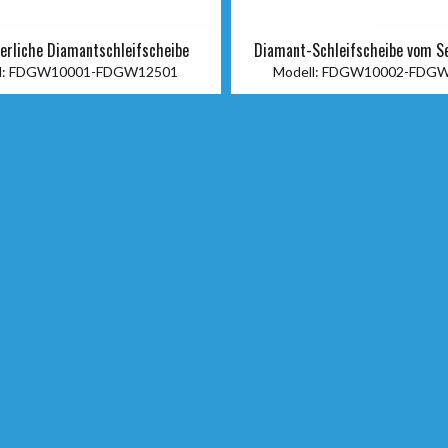
ierliche Diamantschleifscheibe
Diamant-Schleifscheibe vom S
:
FDGW10001-FDGW12501
Modell:
FDGW10002-FDGW