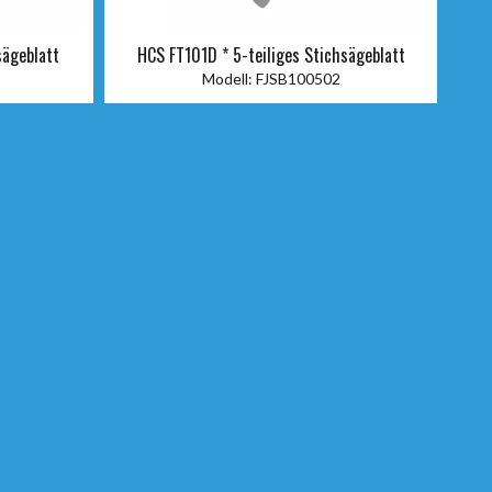
sägeblatt
HCS FT101D * 5-teiliges Stichsägeblatt
Modell:
FJSB100502