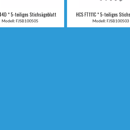
4D * 5-teiliges Stichsägeblatt
HCS FT111C * 5-teiliges Stich
Modell:
FJSB100505
Modell:
FJSB100503