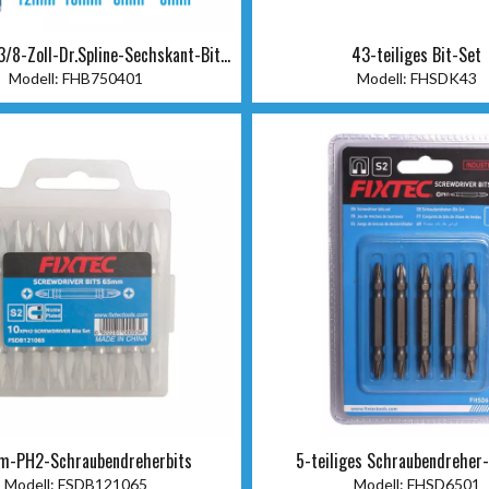
 3/8-Zoll-Dr.Spline-Sechskant-Bit-
43-teiliges Bit-Set
Set
Modell:
FHB750401
Modell:
FHSDK43
-PH2-Schraubendreherbits
5-teiliges Schraubendreher-
Modell:
FSDB121065
Modell:
FHSD6501