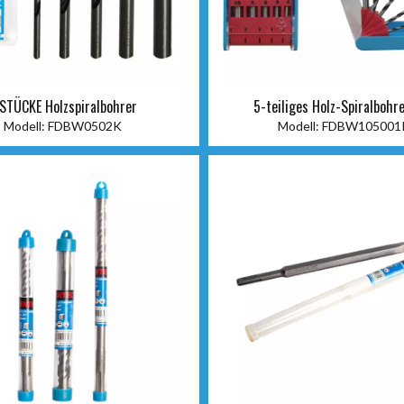
 STÜCKE Holzspiralbohrer
5-teiliges Holz-Spiralbohr
Modell:
FDBW0502K
Modell:
FDBW105001