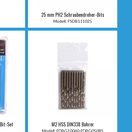
25 mm PH2 Schraubendreher-Bits
Modell:
FSDB111025
Bit-Set
M2 HSS DIN338 Bohrer
Modell:
FDBG10060-FDBG05085