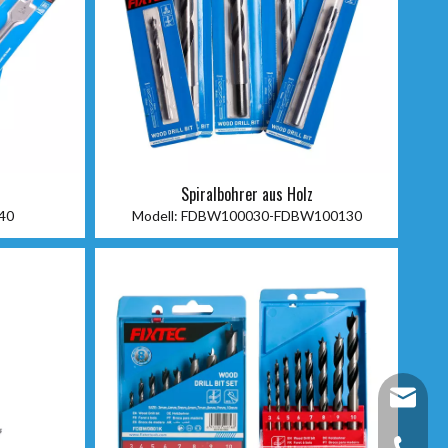
Spiralbohrer aus Holz
40
Modell:
FDBW100030-FDBW100130
fixtec@f
+86-25-