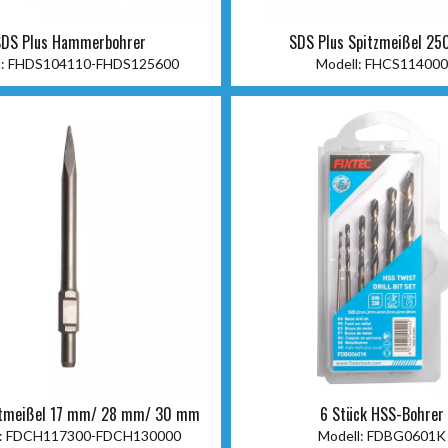
SDS Plus Hammerbohrer
SDS Plus Spitzmeißel 2
:
FHDS104110-FHDS125600
Modell:
FHCS114000
tmeißel 17 mm/ 28 mm/ 30 mm
6 Stück HSS-Bohrer
:
FDCH117300-FDCH130000
Modell:
FDBG0601K