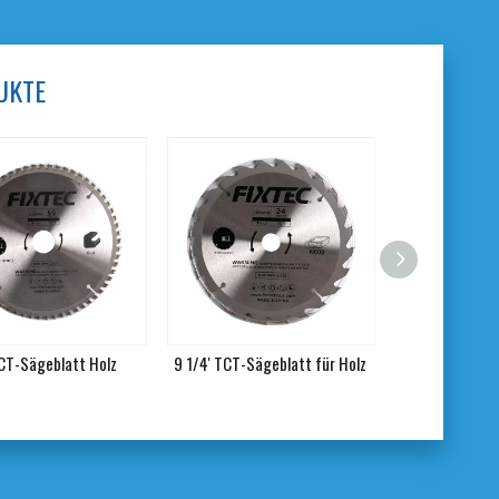
UKTE
TCT-Sägeblatt Holz
9 1/4' TCT-Sägeblatt für Holz
8 1/4' TCT-S
Holz/Al