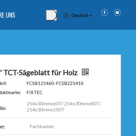
RE UNS
Deutsch
' TCT-Sägeblatt für Holz
ell:
FCSB125460-FCSB225410
duktmarke:
FIXTEC
254x30mmx60T/ 254x30mmx80T/
ße:
254x30mmx100T
Farbkasten
et: