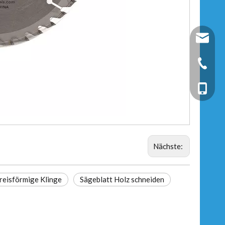
fixtec@f
+86-25-
+86-13
Nächste:
reisförmige Klinge
Sägeblatt Holz schneiden