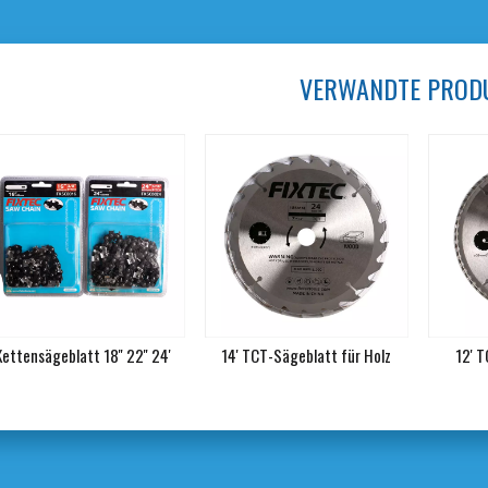
VERWANDTE PROD
Kettensägeblatt 18'' 22'' 24'
14' TCT-Sägeblatt für Holz
12' 