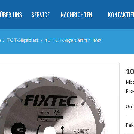
ÜBER UNS
SERVICE
NACHRICHTEN
KONTAKTIE
e
/
TCT-Sägeblatt
/
10' TCT-Sägeblatt für Holz
10
Mod
Pro
Grö
Pak