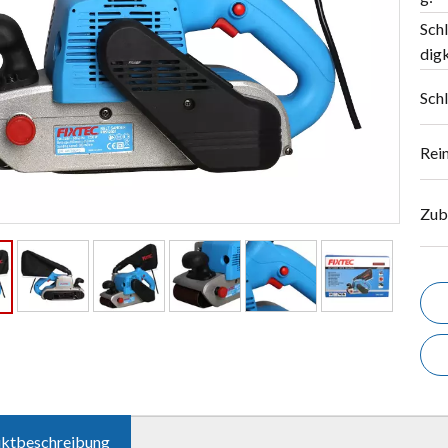
Sch
digk
Sch
Rei
Zub
ktbeschreibung