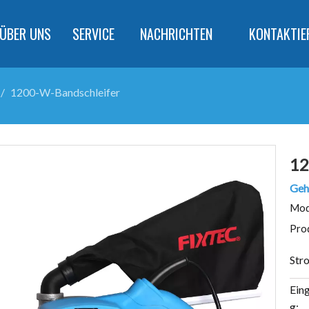
ÜBER UNS
SERVICE
NACHRICHTEN
KONTAKTIE
/
1200-W-Bandschleifer
12
Geh
Mod
Pro
Str
Ein
g: