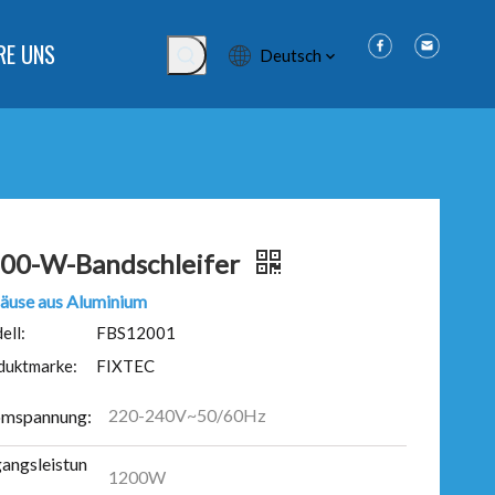
RE UNS
Deutsch
00-W-Bandschleifer
äuse aus Aluminium
ell:
FBS12001
duktmarke:
FIXTEC
220-240V~50/60Hz
omspannung:
gangsleistun
1200W