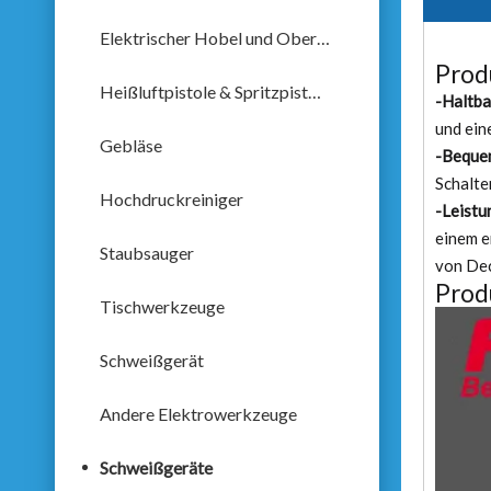
Elektrischer Hobel und Oberfräse
Prod
Heißluftpistole & Spritzpistole
-Haltba
und ei
Gebläse
-Bequem
Schalte
Hochdruckreiniger
-Leistu
einem e
Staubsauger
von Deck
Prod
Tischwerkzeuge
Schweißgerät
Andere Elektrowerkzeuge
Schweißgeräte