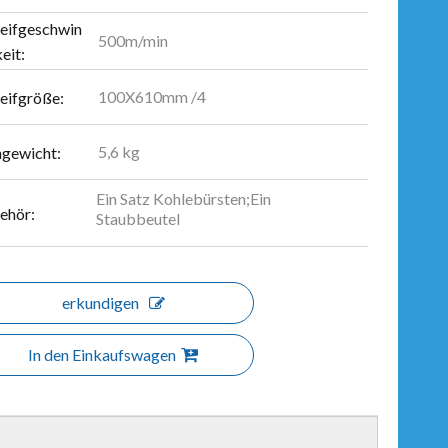
leifgeschwin
500m/min
eit:
100X610mm /4
leifgröße:
5,6 kg
ngewicht:
Ein Satz Kohlebürsten;Ein
ehör:
Staubbeutel
erkundigen
In den Einkaufswagen