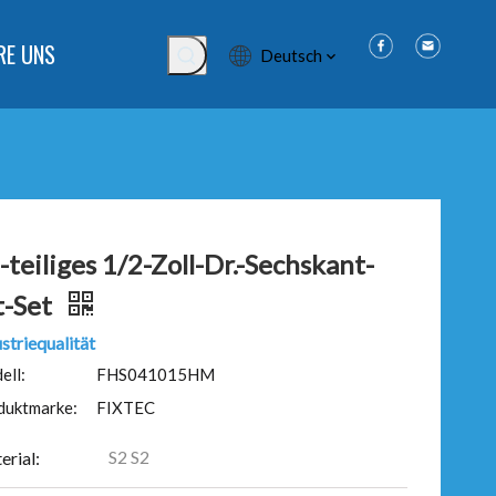
RE UNS
Deutsch
-teiliges 1/2-Zoll-Dr.-Sechskant-
t-Set
striequalität
ell:
FHS041015HM
duktmarke:
FIXTEC
S2 S2
erial: