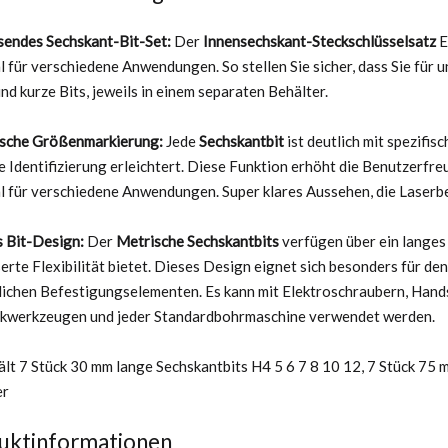
endes Sechskant-Bit-Set:
Der
Innensechskant-Steckschlüsselsatz
E
 für verschiedene Anwendungen. So stellen Sie sicher, dass Sie für 
nd kurze Bits, jeweils in einem separaten Behälter.
ische Größenmarkierung:
Jede
Sechskantbit
ist deutlich mit spezifi
e Identifizierung erleichtert. Diese Funktion erhöht die Benutzerfre
 für verschiedene Anwendungen. Super klares Aussehen, die Laserbesc
 Bit-Design:
Der
Metrische Sechskantbits
verfügen über ein langes
erte Flexibilität bietet. Dieses Design eignet sich besonders für d
ichen Befestigungselementen. Es kann mit Elektroschraubern, Hand
kwerkzeugen und jeder Standardbohrmaschine verwendet werden.
ält 7 Stück 30 mm lange Sechskantbits H4 5 6 7 8 10 12, 7 Stück 75 
er
uktinformationen