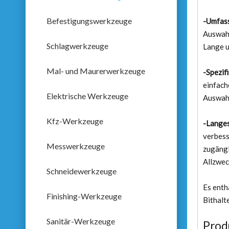
Befestigungswerkzeuge
-Umfass
Auswahl
Schlagwerkzeuge
Lange u
Mal- und Maurerwerkzeuge
-Spezif
einfach
Elektrische Werkzeuge
Auswahl
Kfz-Werkzeuge
-Langes
verbess
Messwerkzeuge
zugängl
Allzwec
Schneidewerkzeuge
Es enth
Finishing-Werkzeuge
Bithalt
Sanitär-Werkzeuge
Prod