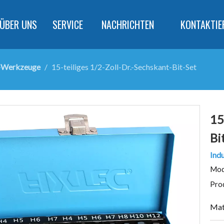
ÜBER UNS
SERVICE
NACHRICHTEN
KONTAKTIE
-Werkzeuge
/
15-teiliges 1/2-Zoll-Dr.-Sechskant-Bit-Set
15
Bi
Indu
Mod
Pro
Mat