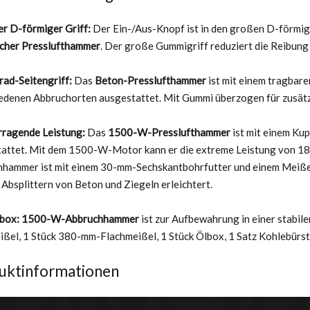
r D-förmiger Griff:
Der Ein-/Aus-Knopf ist in den großen D-förmigen
scher Presslufthammer
. Der große Gummigriff reduziert die Reibung 
ad-Seitengriff:
Das
Beton-Presslufthammer
ist mit einem tragbare
edenen Abbruchorten ausgestattet. Mit Gummi überzogen für zusätzl
rragende Leistung:
Das
1500-W-Presslufthammer
ist mit einem Ku
attet. Mit dem 1500-W-Motor kann er die extreme Leistung von 1800
hammer ist mit einem 30-mm-Sechskantbohrfutter und einem Meißel
 Absplittern von Beton und Ziegeln erleichtert.
lbox:
1500-W-Abbruchhammer
ist zur Aufbewahrung in einer stabil
ißel, 1 Stück 380-mm-Flachmeißel, 1 Stück Ölbox, 1 Satz Kohlebürste,
uktinformationen