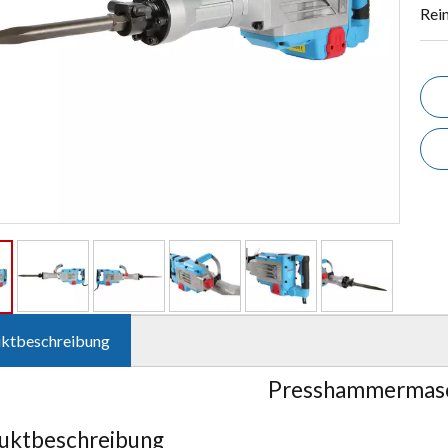
Rei
ktbeschreibung
Presshammermas
uktbeschreibung