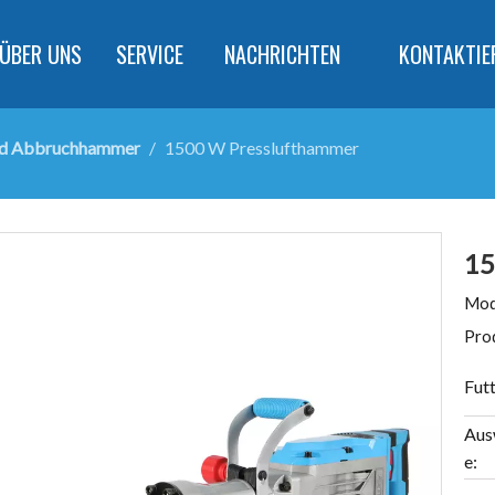
ÜBER UNS
SERVICE
NACHRICHTEN
KONTAKTIE
nd Abbruchhammer
/
1500 W Presslufthammer
15
Mod
Pro
Futt
Aus
e: