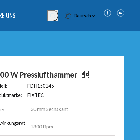
RE UNS
Deutsch
00 W Presslufthammer
ell:
FDH150145
duktmarke:
FIXTEC
30 mm Sechskant
er:
wirkungsrat
1800 Bpm