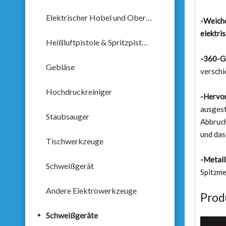
Elektrischer Hobel und Oberfräse
-Weiche
elektri
Heißluftpistole & Spritzpistole
-360-Gr
Gebläse
verschi
Hochdruckreiniger
-Hervo
ausgest
Staubsauger
Abbruch
und das
Tischwerkzeuge
-Metal
Schweißgerät
Spitzme
Andere Elektrowerkzeuge
Prod
Schweißgeräte