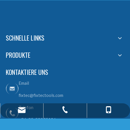
SCHNELLE LINKS
PRODUKTE
KONTAKTIERE UNS
Email
fixtec@fixtectools.com
Telefon
fixtec@fixtectools.com
+86-13605168946
+86-25-52275196
+86-25-52275196