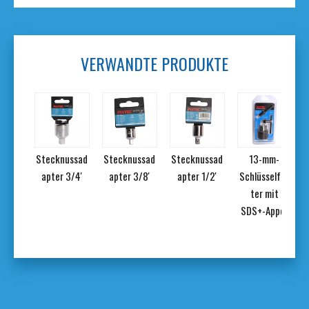
VERWANDTE PRODUKTE
iges
Stecknussad
Stecknussad
Stecknussad
13-mm-
ll-
apter 3/4'
apter 3/8'
apter 1/2'
Schlüsselfut
ine-
ter mit
ant-
SDS+-Appor
Set