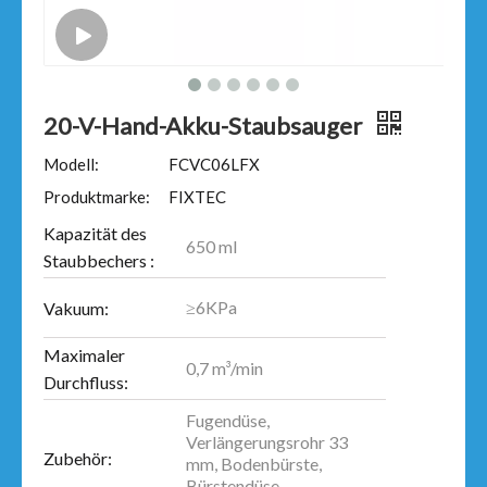
20-V-Hand-Akku-Staubsauger
Modell:
FCVC06LFX
Produktmarke:
FIXTEC
Kapazität des
650 ml
Staubbechers :
≥6KPa
Vakuum:
Maximaler
0,7 m³/min
Durchfluss:
Fugendüse,
Verlängerungsrohr 33
Zubehör:
mm, Bodenbürste,
Bürstendüse