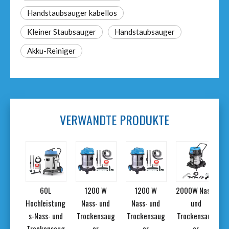
Handstaubsauger kabellos
Kleiner Staubsauger
Handstaubsauger
Akku-Reiniger
VERWANDTE PRODUKTE
L
60L
1200 W
1200 W
2000W Nass-
stung
Hochleistung
Nass- und
Nass- und
und
- und
s-Nass- und
Trockensaug
Trockensaug
Trockensaug
nsaug
Trockensaug
er
er
er