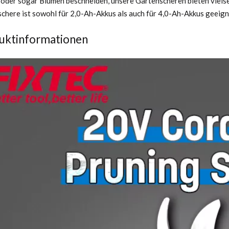
oder sogar Blumen beschneiden, unsere Gartenscheren bieten viels
chere ist sowohl für 2,0-Ah-Akkus als auch für 4,0-Ah-Akkus geeign
uktinformationen