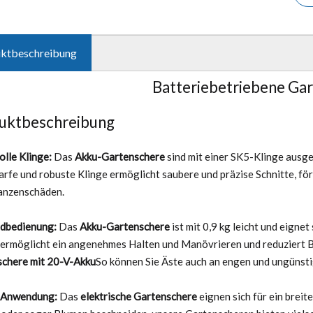
ktbeschreibung
Batteriebetriebene Ga
uktbeschreibung
olle Klinge:
Das
Akku-Gartenschere
sind mit einer SK5-Klinge ausge
arfe und robuste Klinge ermöglicht saubere und präzise Schnitte, f
anzenschäden.
ndbedienung:
Das
Akku-Gartenschere
ist mit 0,9 kg leicht und eigne
ermöglicht ein angenehmes Halten und Manövrieren und reduziert 
chere mit 20-V-Akku
So können Sie Äste auch an engen und ungünsti
e Anwendung:
Das
elektrische Gartenschere
eignen sich für ein brei