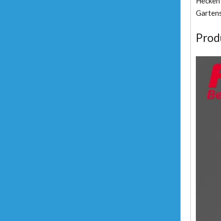
Hecken 
Gartens
Prod