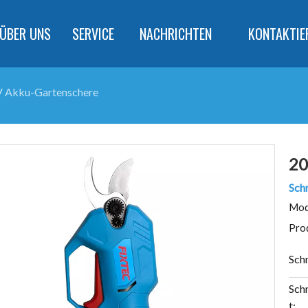
ÜBER UNS
SERVICE
NACHRICHTEN
KONTAKTIE
 Akku-Gartenschere
20
Sch
Mod
Pro
Schn
Schn
t: