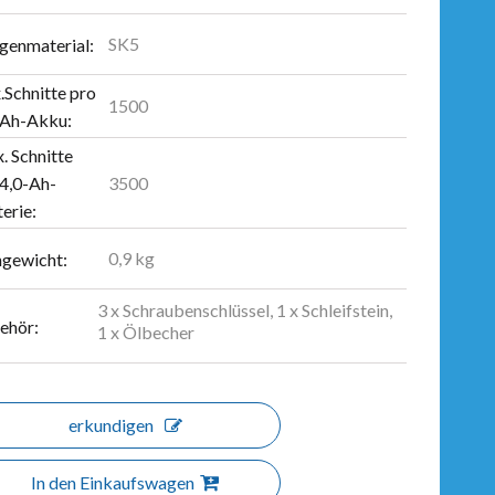
SK5
ngenmaterial:
.Schnitte pro
1500
-Ah-Akku:
. Schnitte
3500
 4,0-Ah-
erie:
0,9 kg
ngewicht:
3 x Schraubenschlüssel, 1 x Schleifstein,
ehör:
1 x Ölbecher
erkundigen
In den Einkaufswagen