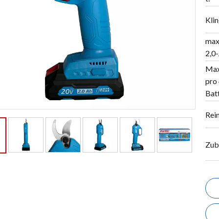
Kli
max
2,0
Max
pro
Batt
Rei
Zub