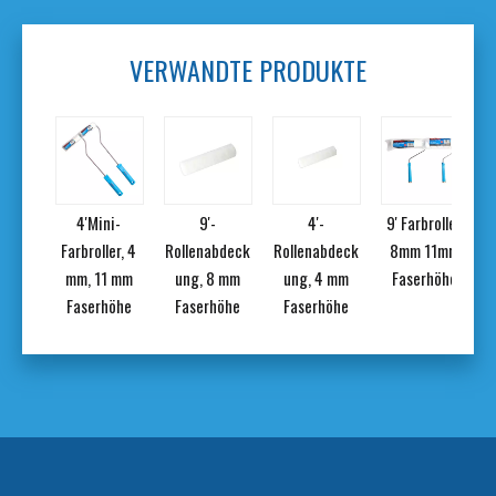
VERWANDTE PRODUKTE
4'Mini-
9'-
4'-
9' Farbroller
bdeck
Farbroller, 4
Rollenabdeck
Rollenabdeck
8mm 11mm
1 mm
mm, 11 mm
ung, 8 mm
ung, 4 mm
Faserhöhe
höhe
Faserhöhe
Faserhöhe
Faserhöhe