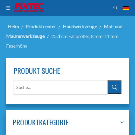
Heim
/
Produktcenter
/
Handwerkzeuge
/
Mal- und
Maurerwerkzeuge
/
25,4 cm Farbroller, 8 mm, 11 mm
Faserhöhe
PRODUKT SUCHE
PRODUKTKATEGORIE