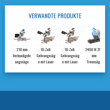
VERWANDTE PRODUKTE
mm
210 mm
10-Zoll-
10-Zoll-
2400 W 355
dgehr
Verbundgehr
Gehrungssäg
Gehrungssäg
mm
äge
ungssäge
e mit Laser
e mit Laser
Trennsäge