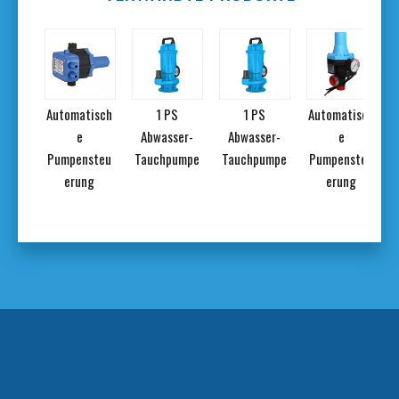
tisch
Automatisch
1 PS
1 PS
Automatisch
e
Abwasser-
Abwasser-
e
steu
Pumpensteu
Tauchpumpe
Tauchpumpe
Pumpensteu
ng
erung
erung