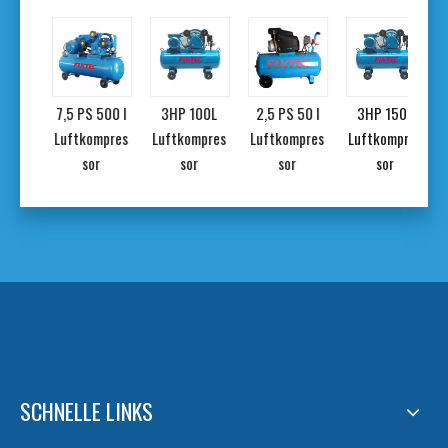
00L
7,5 PS 500 l
3HP 100L
2,5 PS 50 l
3HP 150L
mpres
Luftkompres
Luftkompres
Luftkompres
Luftkompres
sor
sor
sor
sor
SCHNELLE LINKS