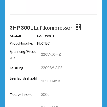
3HP 300L Luftkompressor
Modell:
FAC33001
Produktmarke:
FIXTEC
Spannung/Frequ
220V/50HZ
enz:
2200 W, 3 PS
Leistung:
Leerlaufdrehzahl
1050 U/min
:
300L
Tankvolumen: