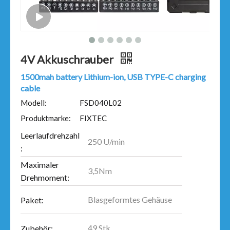
4V Akkuschrauber
1500mah battery Lithium-ion, USB TYPE-C charging
cable
Modell:
FSD040L02
Produktmarke:
FIXTEC
Leerlaufdrehzahl
250 U/min
:
Maximaler
3,5Nm
Drehmoment:
Blasgeformtes Gehäuse
Paket:
49 Stk
Zubehör: