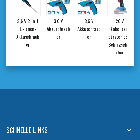
-in-1
3,6 V 2-in-1
3,6 V
3,6 V
20 V
en-
Li-Ionen-
Akkuschraub
Akkuschraub
kabelloser
hraub
Akkuschraub
er
er
bürstenloser
er
Schlagschra
uber
SCHNELLE LINKS