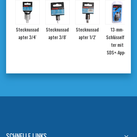
iges
Stecknussad
Stecknussad
Stecknussad
13-mm-
ll-
apter 3/4'
apter 3/8'
apter 1/2'
Schlüsselfut
ine-
ter mit
ant-
SDS+-Appor
Set
SCHNELLE LINKS