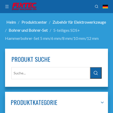
Heim
/
Produktcenter
/
Zubehör für Elektrowerkzeuge
/
Bohrer und Bohrer-Set
/
5-teiliges SDS+
Hammerbohrer-Set 5 mm/6 mm/8 mm/10 mm/12 mm
PRODUKT SUCHE
PRODUKTKATEGORIE