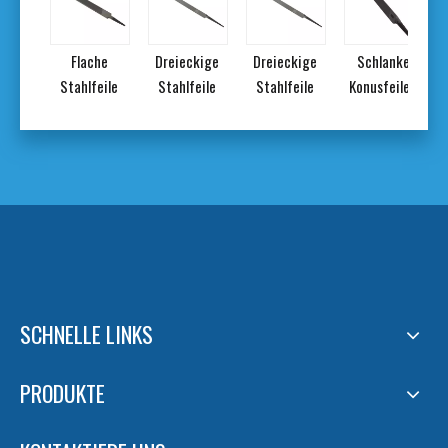
he
Flache
Dreieckige
Dreieckige
Schlanke
eile
Stahlfeile
Stahlfeile
Stahlfeile
Konusfeilen
SCHNELLE LINKS
PRODUKTE