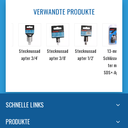
VERWANDTE PRODUKTE
iges
Stecknussad
Stecknussad
Stecknussad
13-mm-
oll-
apter 3/4'
apter 3/8'
apter 1/2'
Schlüsselfut
ine-
ter mit
ant-
SDS+-Appor
Set
SCHNELLE LINKS
PRODUKTE