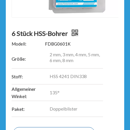
6 Stück HSS-Bohrer
Modell:
FDBG0601K
2 mm, 3 mm, 4 mm, 5 mm,
Größe:
6 mm, 8 mm
HSS 4241 DIN338
Stoff:
Allgemeiner
135°
Winkel:
Doppelblister
Paket: