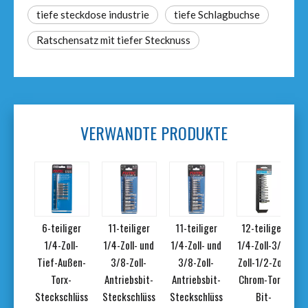
tiefe steckdose industrie
tiefe Schlagbuchse
Ratschensatz mit tiefer Stecknuss
VERWANDTE PRODUKTE
iger
6-teiliger
11-teiliger
11-teiliger
12-teiliges
ll-
1/4-Zoll-
1/4-Zoll- und
1/4-Zoll- und
1/4-Zoll-3/8-
ußen-
Tief-Außen-
3/8-Zoll-
3/8-Zoll-
Zoll-1/2-Zoll-
-
Torx-
Antriebsbit-
Antriebsbit-
Chrom-Torx-
hlüss
Steckschlüss
Steckschlüss
Steckschlüss
Bit-