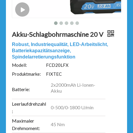
Akku-Schlagbohrmaschine 20 V
Robust, Industriequalität, LED-Arbeitslicht,
Batteriekapazitätsanzeige,
Spindelarretierungsfunktion
Modell:
FCD20LFX
Produktmarke:
FIXTEC
2x2000mAh Li-Ionen-
Batterie:
Akku
Leerlaufdrehzahl
0-500/0-1800 U/min
:
Maximaler
45 Nm
Drehmoment: