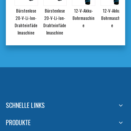
nlose
Bürstenlose
Bürstenlose
12-V-Akku-
12-V-Akku-
-Ion-
20-V-Li-Ion-
20-V-Li-Ion-
Bohrmaschin
Bohrmaschin
nfäde
Drahteinfäde
Drahteinfäde
e
e
hine
lmaschine
lmaschine
SCHNELLE LINKS
PRODUKTE