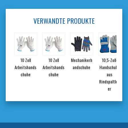
VERWANDTE PRODUKTE
ll
10 Zoll
10 Zoll
Mechanikerh
10,5-Zoll-
hands
Arbeitshands
Arbeitshands
andschuhe
Handschuhe
N
he
chuhe
chuhe
aus
Rindspaltled
er