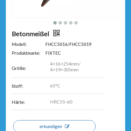
Betonmeißel
Modell:
FHCC5016/FHCC5019
Produktmarke:
FIXTEC
4×16×254mm/
Größe:
4×19×305mm
65°C
Stoff:
HRC55-60
Härte:
erkundigen