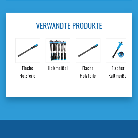
VERWANDTE PRODUKTE
he
Flache
Holzmeißel
Flache
Flacher
ile
Holzfeile
Holzfeile
Kaltmeißel