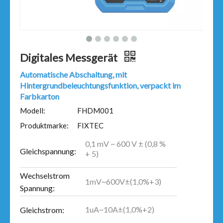
Digitales Messgerät
Automatische Abschaltung, mit
Hintergrundbeleuchtungsfunktion, verpackt im
Farbkarton
Modell:
FHDM001
Produktmarke:
FIXTEC
0,1 mV ~ 600 V ± (0,8 %
Gleichspannung:
+ 5)
Wechselstrom
1mV~600V±(1,0%+3)
Spannung:
1uA~10A±(1,0%+2)
Gleichstrom: