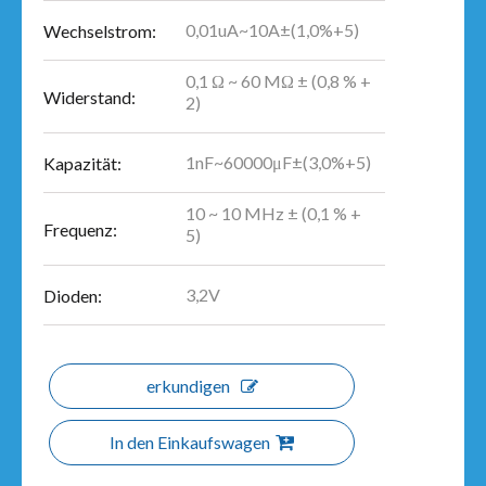
0,01uA~10A±(1,0%+5)
Wechselstrom:
0,1 Ω ~ 60 MΩ ± (0,8 % +
Widerstand:
2)
1nF~60000μF±(3,0%+5)
Kapazität:
10 ~ 10 MHz ± (0,1 % +
Frequenz:
5)
3,2V
Dioden:
erkundigen
In den Einkaufswagen