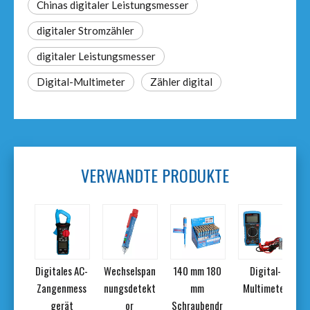
Chinas digitaler Leistungsmesser
digitaler Stromzähler
digitaler Leistungsmesser
Digital-Multimeter
Zähler digital
VERWANDTE PRODUKTE
mm
Digitales AC-
Wechselspan
140 mm 180
Digital-
bendr
Zangenmess
nungsdetekt
mm
Multimeter
ester
gerät
or
Schraubendr