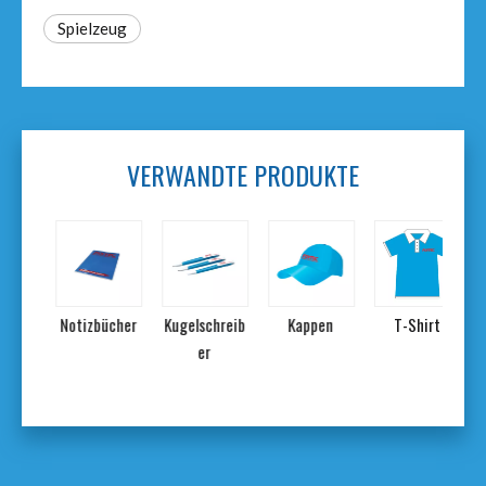
Spielzeug
VERWANDTE PRODUKTE
lring
Notizbücher
Kugelschreib
Kappen
T-Shirt
er