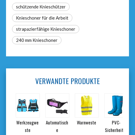
schützende Knieschützer
Knieschoner für die Arbeit
strapazierfähige Knieschoner
240 mm Knieschoner
VERWANDTE PRODUKTE
ge
Werkzeugwe
Automatisch
Warnweste
PVC-
erend
ste
e
Sicherheitss