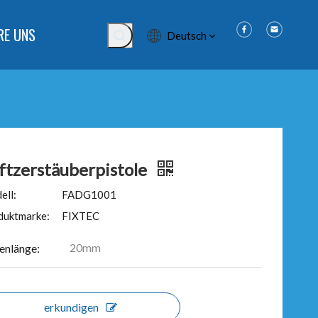
RE UNS
Deutsch
ftzerstäuberpistole
ell:
FADG1001
duktmarke:
FIXTEC
20mm
enlänge:
erkundigen