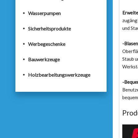
Erweite
Wasserpumpen
zugängl
und Sta
Sicherheitsprodukte
-Blasen
Werbegeschenke
Oberflä
Staub u
Bauwerkzeuge
Werkst
Holzbearbeitungswerkzeuge
-Bequem
Benutze
bequeme
Prod