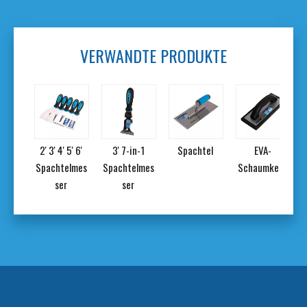
VERWANDTE PRODUKTE
mmik
2' 3' 4' 5' 6'
3' 7-in-1
Spachtel
EVA-
e
Spachtelmes
Spachtelmes
Schaumkelle
ser
ser