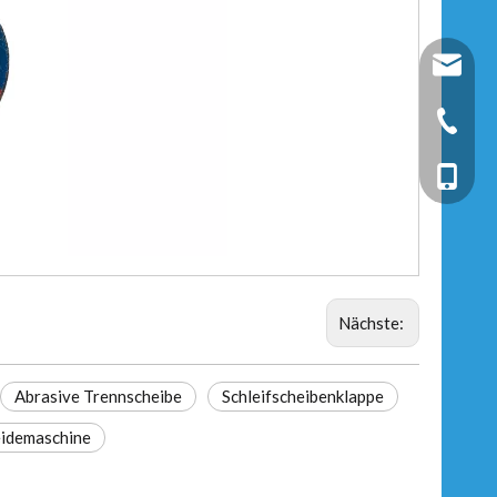
fixtec@f
+86-25-
+86-13
Nächste:
Abrasive Trennscheibe
Schleifscheibenklappe
eidemaschine