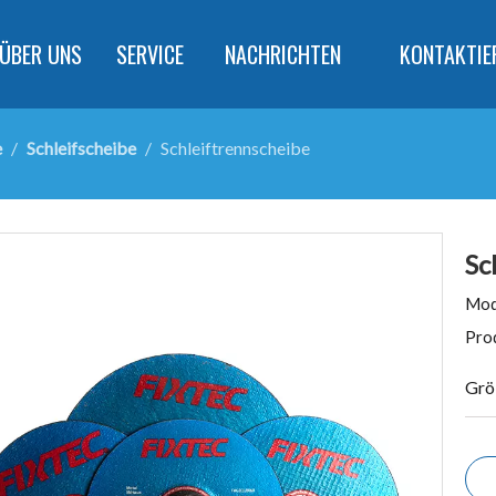
ÜBER UNS
SERVICE
NACHRICHTEN
KONTAKTIE
e
/
Schleifscheibe
/
Schleiftrennscheibe
Sc
Mod
Pro
Grö