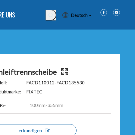
RE UNS
Deutsch
hleiftrennscheibe
ell:
FACD110012-FACD135530
duktmarke:
FIXTEC
100mm-355mm
ße:
erkundigen