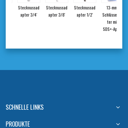
iges
Stecknussad
Stecknussad
Stecknussad
13-mm-
ll-
apter 3/4'
apter 3/8'
apter 1/2'
Schlüsselfut
ine-
ter mit
ant-
SDS+-Appor
Set
SCHNELLE LINKS
PRODUKTE