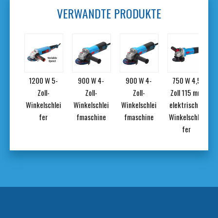
VERWANDTE PRODUKTE
W 5-
1200 W 5-
900 W 4-
900 W 4-
750 W 4,5
-
Zoll-
Zoll-
Zoll-
Zoll 115 mm
chlei
Winkelschlei
Winkelschlei
Winkelschlei
elektrischer
fer
fmaschine
fmaschine
Winkelschlei
fer