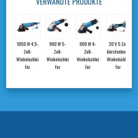
VERWANDTE PRODUKTE
kku-
1050 W 4,5-
900 W 5-
900 W 4-
20 V 5 Zoll
7
ess-
Zoll-
Zoll-
Zoll-
bürstenloser
mm-
Winkelschlei
Winkelschlei
Winkelschlei
Winkelschlei
chlei
fer
fer
fer
fer
Set