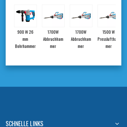
 26
900 W 26
1700W
1700W
1500 W
m
mm
Abbruchham
Abbruchham
Pressluftham
mmer
Bohrhammer
mer
mer
mer
SCHNELLE LINKS