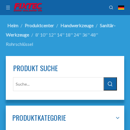
Heim
/
Produktcenter
/
Handwerkzeuge
/
Sanitär-
Werkzeuge
/
8' 10'' 12'' 14'' 18'' 24'' 36'' 48''
Rohrschlüssel
PRODUKT SUCHE
PRODUKTKATEGORIE