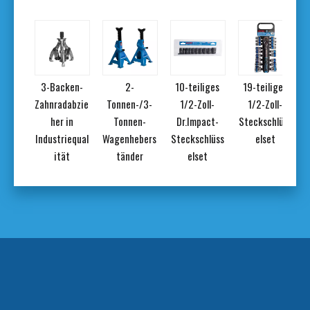
iges
3-Backen-
2-
10-teiliges
19-teiliges
adapt
Zahnradabzie
Tonnen-/3-
1/2-Zoll-
1/2-Zoll-
et
her in
Tonnen-
Dr.Impact-
Steckschlüss
Industriequal
Wagenhebers
Steckschlüss
elset
ität
tänder
elset