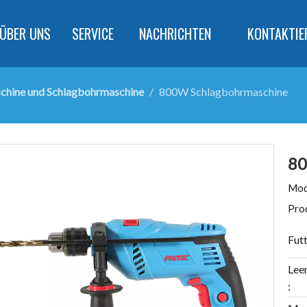
ÜBER UNS
SERVICE
NACHRICHTEN
KONTAKTIE
chine und Schlagbohrmaschine
/
800W Schlagbohrmaschine
80
Mod
Pro
Futt
Lee
: