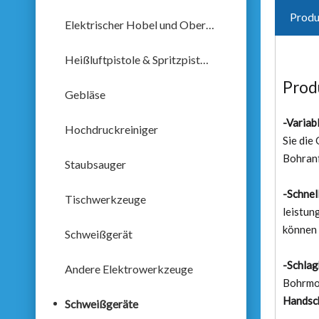
Produ
Elektrischer Hobel und Oberfräse
Heißluftpistole & Spritzpistole
Prod
Gebläse
-Variab
Hochdruckreiniger
Sie die
Bohranf
Staubsauger
-Schnel
Tischwerkzeuge
leistun
können 
Schweißgerät
-Schla
Andere Elektrowerkzeuge
Bohrmo
Handsc
Schweißgeräte