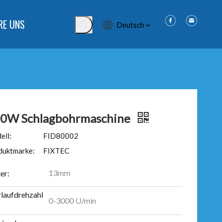
RE UNS
Deutsch
0W Schlagbohrmaschine
ell:
FID80002
duktmarke:
FIXTEC
13mm
er:
rlaufdrehzahl
0-3000 U/min