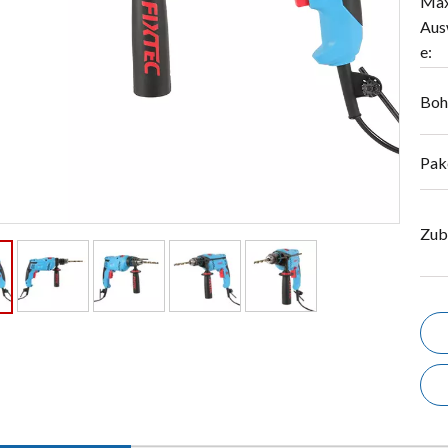
Max
Aus
e:
Boh
Pak
Zub