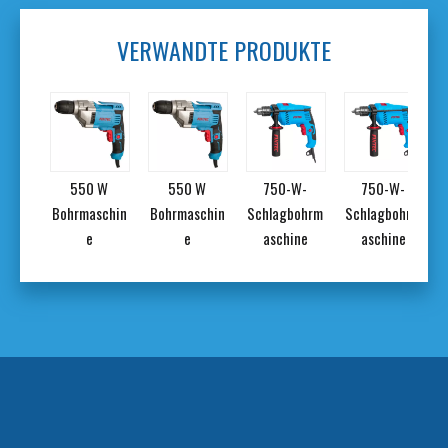
VERWANDTE PRODUKTE
 W
550 W
550 W
750-W-
750-W-
schin
Bohrmaschin
Bohrmaschin
Schlagbohrm
Schlagbohrm
e
e
aschine
aschine