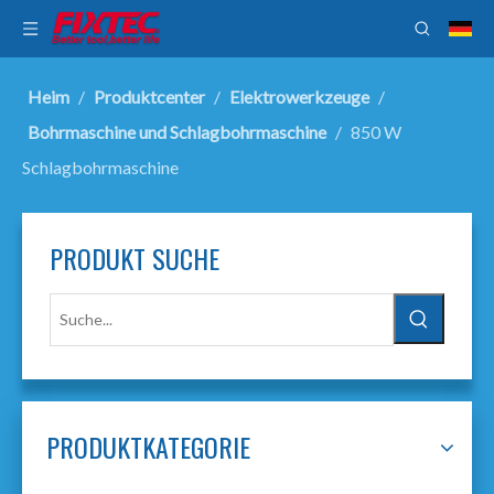
Heim
/
Produktcenter
/
Elektrowerkzeuge
/
Bohrmaschine und Schlagbohrmaschine
/
850 W
Schlagbohrmaschine
PRODUKT SUCHE
PRODUKTKATEGORIE