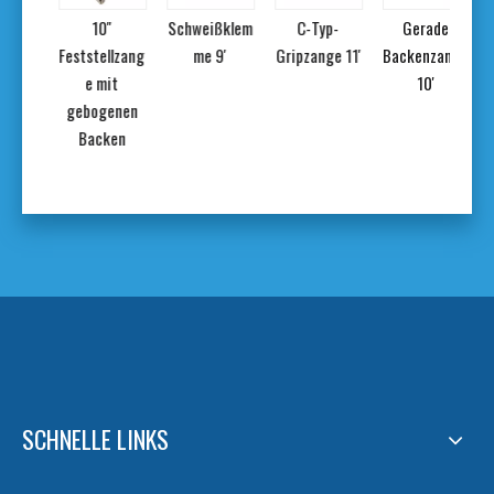
-
10''
Schweißklem
C-Typ-
Gerade
hneid
Feststellzang
me 9'
Gripzange 11'
Backenzange
e mit
10'
gebogenen
Backen
SCHNELLE LINKS