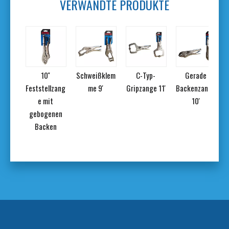
VERWANDTE PRODUKTE
-
10''
Schweißklem
C-Typ-
Gerade
hneid
Feststellzang
me 9'
Gripzange 11'
Backenzange
e mit
10'
gebogenen
Backen