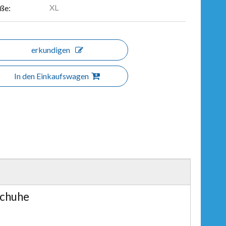
XL
ße:
erkundigen
In den Einkaufswagen
schuhe