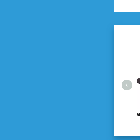
Automechaniker-Handschuhe
A