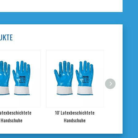
UKTE
Latexbeschichtete
10' Latexbeschichtete
Latex ha
Handschuhe
Handschuhe