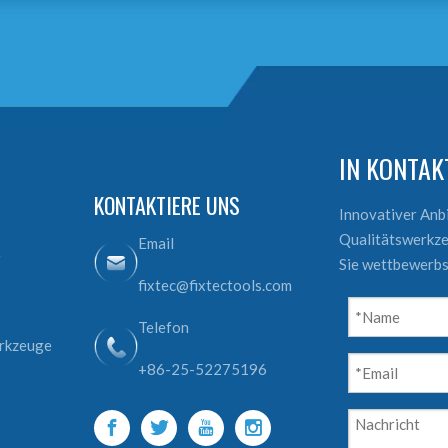
IN KONTA
KONTAKTIERE UNS
Innovativer An
Qualitätswerkze
Email
e
Sie wettbewerbs
fixtec@fixtectools.com
Telefon
erkzeuge
+86-25-52275196