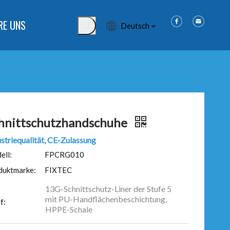
RE UNS
Deutsch
hnittschutzhandschuhe
striequalität, CE-Zulassung
ell:
FPCRG010
duktmarke:
FIXTEC
13G-Schnittschutz-Liner der Stufe 5
mit PU-Handflächenbeschichtung,
f:
HPPE-Schale