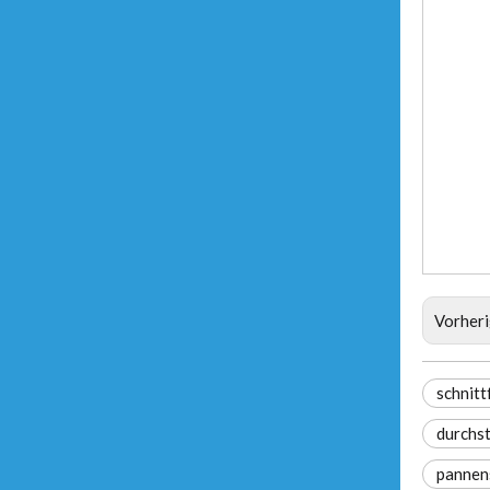
Vorher
schnit
durchs
pannen