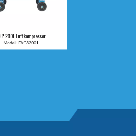
HP 200L Luftkompressor
Modell:
FAC32001