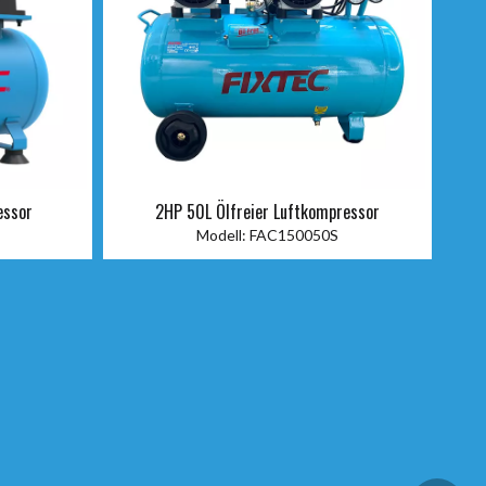
essor
2HP 50L Ölfreier Luftkompressor
U
Modell:
FAC150050S