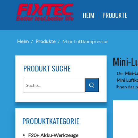
HEIM
PRODUKTE
Heim
/
Produkte
/
Mini-Luftkompressor
Mini-L
PRODUKT SUCHE
Der
Mini-L
Mini-Luftk
Ihnen das p
PRODUKTKATEGORIE
F20+ Akku-Werkzeuge