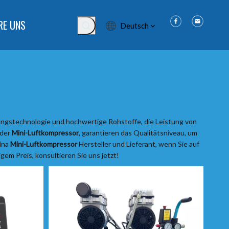
RE UNS
Deutsch
ungstechnologie und hochwertige Rohstoffe, die Leistung von
 der
Mini-Luftkompressor
, garantieren das Qualitätsniveau, um
hina
Mini-Luftkompressor
Hersteller und Lieferant, wenn Sie auf
igem Preis, konsultieren Sie uns jetzt!