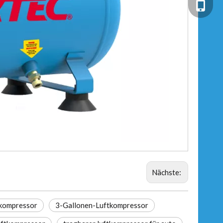
+86-13
Nächste:
tkompressor
3-Gallonen-Luftkompressor