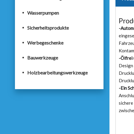
Wasserpumpen
Prod
Sicherheitsprodukte
-Automo
eingese
Werbegeschenke
Fahrzeu
Kontami
Bauwerkzeuge
-Ölfrei
Design 
Holzbearbeitungswerkzeuge
Drucklu
Drucklu
-Ein Sc
Anschlu
sichere
zwische