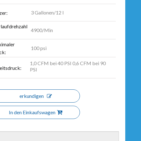
3 Gallonen/12 l
zer:
rlaufdrehzahl
4900/Min
imaler
100 psi
ck:
1,0 CFM bei 40 PSI 0,6 CFM bei 90
eitsdruck:
PSI
erkundigen
In den Einkaufswagen