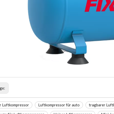
ige:
er Luftkompressor
Luftkompressor für auto
tragbarer Luf