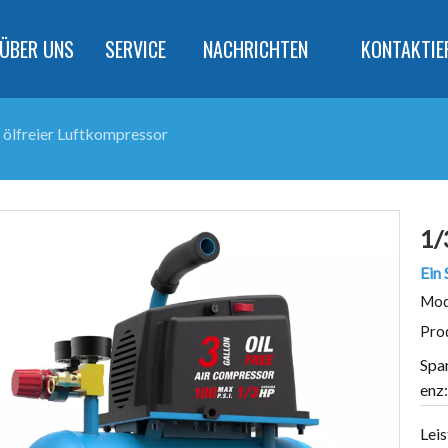
ÜBER UNS
SERVICE
NACHRICHTEN
KONTAKTIE
 ölfreier Luftkompressor
1/
Ein 
Mod
Pro
Spa
enz:
Leis