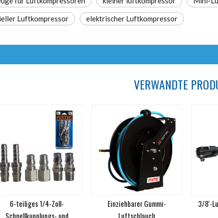
uge für Luftkompressoren
kleiner luftkompressor
Mini-L
ieller Luftkompressor
elektrischer Luftkompressor
VERWANDTE PROD
6-teiliges 1/4-Zoll-
Einziehbarer Gummi-
3/8'-L
Schnellkupplungs- und
Luftschlauch