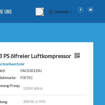
RE UNS
Deutsch
3 PS ölfreier Luftkompressor
Schnellwechsler
ell:
FAC03012SU
duktmarke:
FIXTEC
nnung/Frequ
120V/ 60Hz
300 W, 1/3 PS
tung: