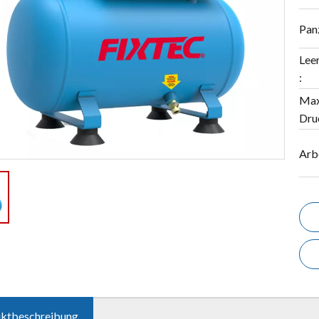
Pan
Lee
:
Max
Dru
Arb
ktbeschreibung