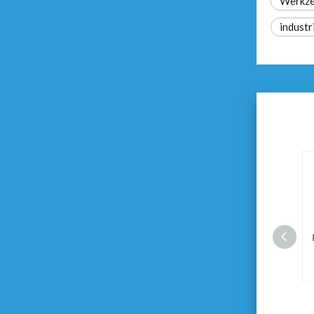
Werkze
industr
Luftspritzpistole