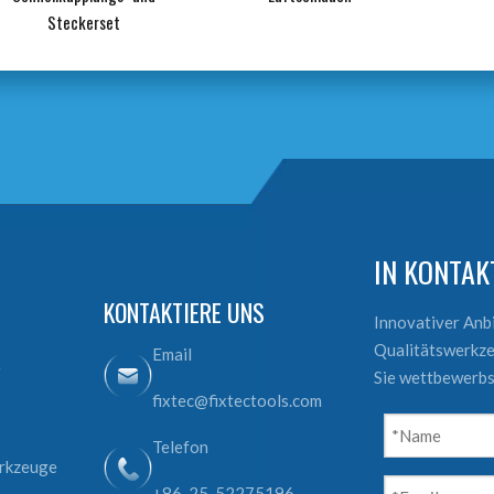
Steckerset
IN KONTA
KONTAKTIERE UNS
Innovativer An
Qualitätswerkze
Email
e
Sie wettbewerbs
fixtec@fixtectools.com
Telefon
erkzeuge
+86-25-52275196