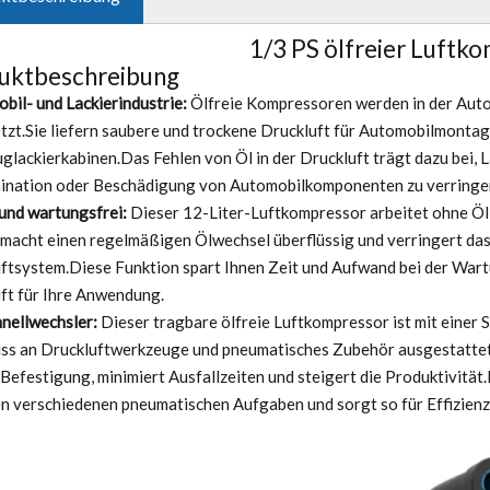
1/3 PS ölfreier Luftk
uktbeschreibung
bil- und Lackierindustrie:
Ölfreie Kompressoren werden in der Auto
tzt.Sie liefern saubere und trockene Druckluft für Automobilmontag
glackierkabinen.Das Fehlen von Öl in der Druckluft trägt dazu bei, L
nation oder Beschädigung von Automobilkomponenten zu verringe
 und wartungsfrei:
Dieser 12-Liter-Luftkompressor arbeitet ohne Öl 
macht einen regelmäßigen Ölwechsel überflüssig und verringert das
ftsystem.Diese Funktion spart Ihnen Zeit und Aufwand bei der Wart
ft für Ihre Anwendung.
hnellwechsler:
Dieser tragbare ölfreie Luftkompressor ist mit einer
ss an Druckluftwerkzeuge und pneumatisches Zubehör ausgestattet.
 Befestigung, minimiert Ausfallzeiten und steigert die Produktivitä
n verschiedenen pneumatischen Aufgaben und sorgt so für Effizienz un